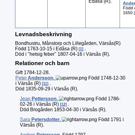
Edåsa (R).
Ander
Född 
1650
Levnadsbeskrivning
Bondhustru, Månstorp och Lillegården, Värsås(R)
Född 1763-10-15 i Edåsa (R)
.
1
Död i "hetsig feber" 1807-04-16 i Värsås (R).
Relationer och barn
Gift 1784-12-28.
Peter
Andersson
.
Född 1748-12-30
i Värsås (R)
.
11
Död 1835-09-29 i Värsås (R).
Jean
Pettersson
.
Född 1786-
02-26 i Värsås (R)
.
12
Död Brogården 1853-04-30 i Värsås (R).
Sara
Petersdotter
.
Född 1791 i
Värsås (R).
Anders
Petersson
.
Född 1797.