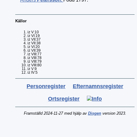
Källor
iz V:10
iz VI:19
iz VII:37
iz VII:38
iz VI:20
iz VII:39
iz VIII:77
iz VIII:78
iz VIII:79
iz VIII:80
iz V:9
iz IV:5
Personregister
Efternamnsregister
Ortsregister
Framställd 2024-11-27 med hjälp av
Disgen
version 2023.