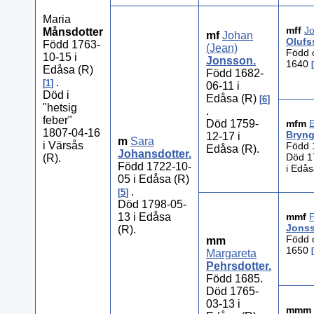
Maria
mff
J
Månsdotter
mf
Johan
Olufs
Född 1763-
(Jean)
Född 
10-15 i
Jonsson
.
1640
Edåsa (R)
Född 1682-
.
1
06-11 i
Död i
Edåsa (R)
6
"hetsig
.
feber"
Död 1759-
mfm
E
1807-04-16
Bryng
12-17 i
m
Sara
i Värsås
Född
Edåsa (R).
Johansdotter
.
Död 1
(R).
Född 1722-10-
i Edås
05 i Edåsa (R)
.
5
Död 1798-05-
13 i Edåsa
mmf
Jons
(R).
Född 
mm
1650
Margareta
Pehrsdotter
.
Född 1685.
Död 1765-
03-13 i
mmm