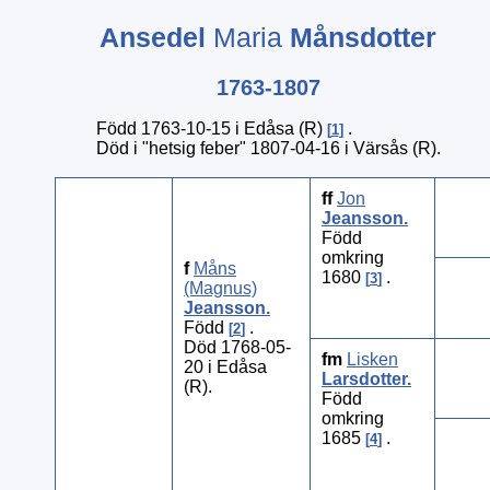
Ansedel
Maria
Månsdotter
1763-1807
Född 1763-10-15 i Edåsa (R)
.
1
Död i "hetsig feber" 1807-04-16 i Värsås (R).
ff
Jon
Jeansson
.
Född
omkring
f
Måns
1680
.
3
(Magnus)
Jeansson
.
Född
.
2
Död 1768-05-
fm
Lisken
20 i Edåsa
Larsdotter
.
(R).
Född
omkring
1685
.
4