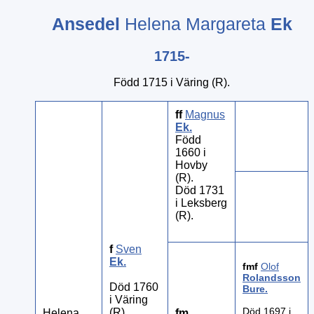
Ansedel
Helena Margareta
Ek
1715-
Född 1715 i Väring (R).
ff
Magnus
Ek
.
Född
1660 i
Hovby
(R).
Död 1731
i Leksberg
(R).
f
Sven
Ek
.
fmf
Olof
Rolandsson
Död 1760
Bure
.
i Väring
Död 1697 i
(R).
Helena
fm