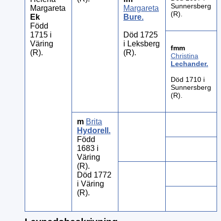
Sunnersberg
Margareta
Margareta
(R).
Ek
Bure
.
Född
1715 i
Död 1725
Väring
i Leksberg
fmm
(R).
(R).
Christina
Lechander
.
Död 1710 i
Sunnersberg
(R).
m
Brita
Hydorell
.
Född
1683 i
Väring
(R).
Död 1772
i Väring
(R).