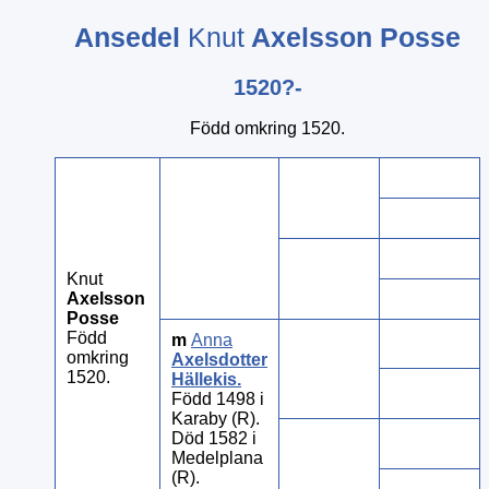
Ansedel
Knut
Axelsson Posse
1520?-
Född omkring 1520.
Knut
Axelsson
Posse
Född
m
Anna
omkring
Axelsdotter
1520.
Hällekis
.
Född 1498 i
Karaby (R).
Död 1582 i
Medelplana
(R).