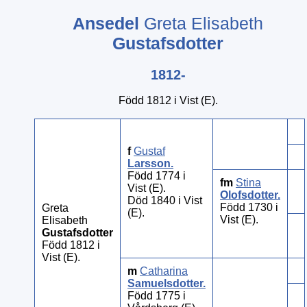
Ansedel
Greta Elisabeth
Gustafsdotter
1812-
Född 1812 i Vist (E).
f
Gustaf
Larsson
.
Född 1774 i
fm
Stina
Vist (E).
Olofsdotter
.
Död 1840 i Vist
Född 1730 i
Greta
(E).
Vist (E).
Elisabeth
Gustafsdotter
Född 1812 i
Vist (E).
m
Catharina
Samuelsdotter
.
Född 1775 i