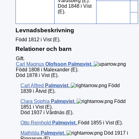
Vårdsberg (E).
Död 1848 i Vist
(E).
Levnadsbeskrivning
Född 1812 i Vist (E).
Relationer och barn
Gift.
Carl Magnus
Olofsson Palmqvist
.
Född 1808 i Malexander (E).
Död 1878 i Vist (E).
Carl Alfred
Palmqvist
.
Född
1839 i Åtvid (E).
Clara Sophia
Palmqvist
.
Född
1851 i Vist (E).
Död 1937 i Vårdnäs (E).
Otto Reinhold
Palmqvist
.
Född 1855 i Vist (E).
Mathilda
Palmqvist
.
Död 1917 i
Ringarum (E).