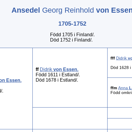
Ansedel
Georg Reinhold
von Esse
1705-1752
Född 1705 i Finland/.
Död 1752 i Finland/.
fff
Didrik
v
Död 1628 i 
ff
Didrik
von Essen
.
Född 1611 i Estland/.
Död 1678 i Estland/.
on Essen
.
ffm
Anna
L
/.
Född omkri