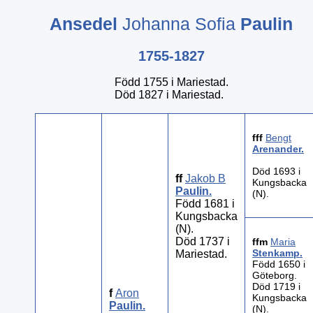
Ansedel
Johanna Sofia
Paulin
1755-1827
Född 1755 i Mariestad.
Död 1827 i Mariestad.
fff
Bengt
Arenander
.
Död 1693 i
ff
Jakob B
Kungsbacka
Paulin
.
(N).
Född 1681 i
Kungsbacka
(N).
Död 1737 i
ffm
Maria
Stenkamp
.
Mariestad.
Född 1650 i
Göteborg.
Död 1719 i
f
Aron
Kungsbacka
Paulin
.
(N).