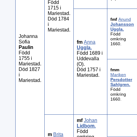
Född
1715 i
Mariestad.
Död 1784
fmf
Anund
i
Johansson
Uggla
.
Mariestad.
Född
Johanna
omkring
Sofia
fm
Anna
1660.
Paulin
Uggla
.
Född
Född 1689 i
1755 i
Uddevalla
Mariestad.
(O).
Död 1827
Död 1757 i
fmm
i
Mariken
Mariestad.
Persdotter
Mariestad.
Sahlgren
.
Född
omkring
1660.
mf
Johan
Lidbom
.
Född
m
Brita
omkring