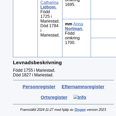
Catharina
1695.
Lidbom
.
Född
1725 i
Mariestad.
mm
Anna
Död 1784
Nortman
.
i
Född
Mariestad.
omkring
1700.
Levnadsbeskrivning
Född 1755 i Mariestad.
Död 1827 i Mariestad.
Personregister
Efternamnsregister
Ortsregister
Framställd 2024-11-27 med hjälp av
Disgen
version 2023.