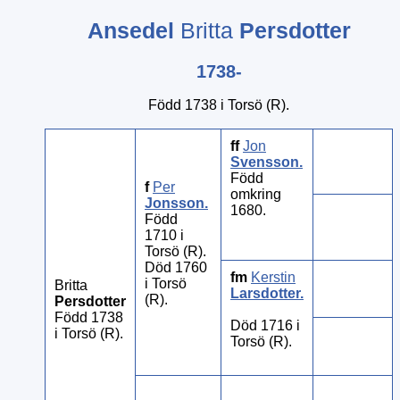
Ansedel
Britta
Persdotter
1738-
Född 1738 i Torsö (R).
ff
Jon
Svensson
.
Född
f
Per
omkring
Jonsson
.
1680.
Född
1710 i
Torsö (R).
Död 1760
fm
Kerstin
i Torsö
Britta
Larsdotter
.
(R).
Persdotter
Född 1738
Död 1716 i
i Torsö (R).
Torsö (R).