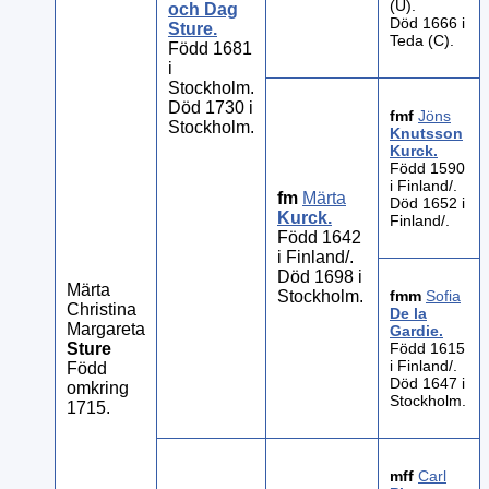
(U).
och Dag
Död 1666 i
Sture
.
Teda (C).
Född 1681
i
Stockholm.
Död 1730 i
fmf
Jöns
Stockholm.
Knutsson
Kurck
.
Född 1590
i Finland/.
fm
Märta
Död 1652 i
Kurck
.
Finland/.
Född 1642
i Finland/.
Död 1698 i
Märta
Stockholm.
fmm
Sofia
Christina
De la
Margareta
Gardie
.
Sture
Född 1615
i Finland/.
Född
Död 1647 i
omkring
Stockholm.
1715.
mff
Carl