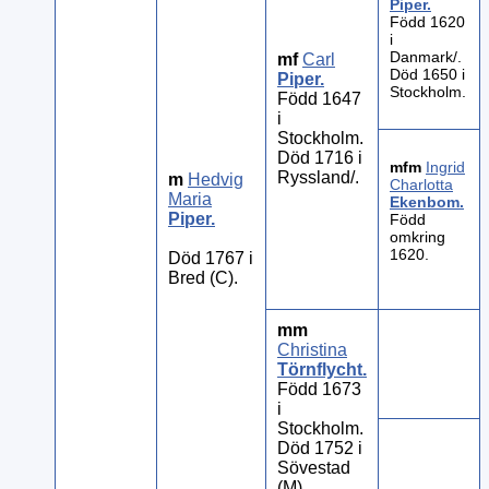
Piper
.
Född 1620
i
Danmark/.
mf
Carl
Död 1650 i
Piper
.
Stockholm.
Född 1647
i
Stockholm.
Död 1716 i
mfm
Ingrid
Ryssland/.
m
Hedvig
Charlotta
Maria
Ekenbom
.
Piper
.
Född
omkring
1620.
Död 1767 i
Bred (C).
mm
Christina
Törnflycht
.
Född 1673
i
Stockholm.
Död 1752 i
Sövestad
(M).