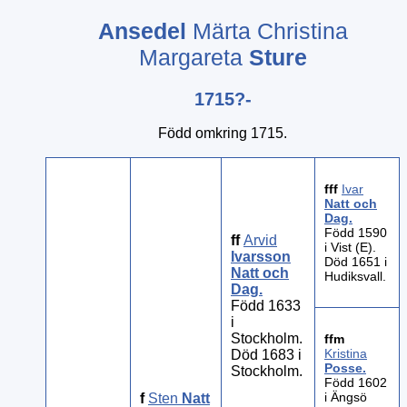
Ansedel
Märta Christina
Margareta
Sture
1715?-
Född omkring 1715.
fff
Ivar
Natt och
Dag
.
Född 1590
ff
Arvid
i Vist (E).
Ivarsson
Död 1651 i
Natt och
Hudiksvall.
Dag
.
Född 1633
i
Stockholm.
ffm
Kristina
Död 1683 i
Posse
.
Stockholm.
Född 1602
i Ängsö
f
Sten
Natt