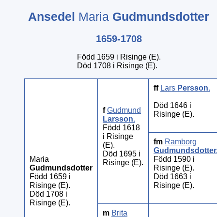
Ansedel
Maria
Gudmundsdotter
1659-1708
Född 1659 i Risinge (E).
Död 1708 i Risinge (E).
ff
Lars
Persson
.
Död 1646 i
f
Gudmund
Risinge (E).
Larsson
.
Född 1618
i Risinge
fm
Ramborg
(E).
Gudmundsdotter
Död 1695 i
Maria
Född 1590 i
Risinge (E).
Gudmundsdotter
Risinge (E).
Född 1659 i
Död 1663 i
Risinge (E).
Risinge (E).
Död 1708 i
Risinge (E).
m
Brita