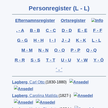
Personregister (L - L)
Efternamnsregister
Ortsregister
, - A
B - B
C - C
D - D
E - E
F - F
G - G
H - H
I - I
J - J
K - K
L - L
M - M
N - N
O - O
P - P
Q - Q
R - R
S - S
T - T
U - U
V - W
Y - Ö
´ - ´
Lagberg
,
Carl Otto
(1830-1880)
Lagberg
,
Carolina Matilda
(1827-)