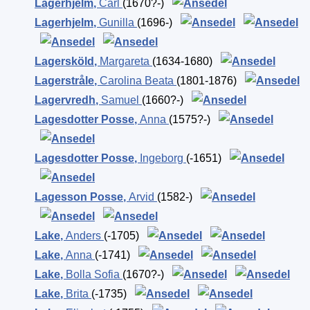
Lagerhjelm
,
Carl
(1670?-)
Lagerhjelm
,
Gunilla
(1696-)
Lagersköld
,
Margareta
(1634-1680)
Lagerstråle
,
Carolina Beata
(1801-1876)
Lagervredh
,
Samuel
(1660?-)
Lagesdotter Posse
,
Anna
(1575?-)
Lagesdotter Posse
,
Ingeborg
(-1651)
Lagesson Posse
,
Arvid
(1582-)
Lake
,
Anders
(-1705)
Lake
,
Anna
(-1741)
Lake
,
Bolla Sofia
(1670?-)
Lake
,
Brita
(-1735)