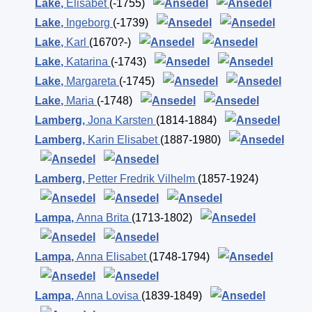
Lake
,
Elisabet
(-1755)
Lake
,
Ingeborg
(-1739)
Lake
,
Karl
(1670?-)
Lake
,
Katarina
(-1743)
Lake
,
Margareta
(-1745)
Lake
,
Maria
(-1748)
Lamberg
,
Jona Karsten
(1814-1884)
Lamberg
,
Karin Elisabet
(1887-1980)
Lamberg
,
Petter Fredrik Vilhelm
(1857-1924)
Lampa
,
Anna Brita
(1713-1802)
Lampa
,
Anna Elisabet
(1748-1794)
Lampa
,
Anna Lovisa
(1839-1849)